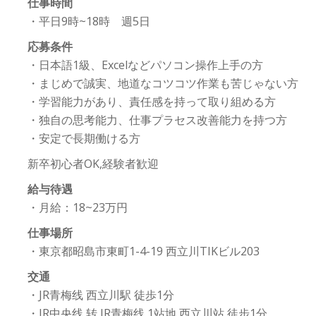
仕事時間
・平日9時~18時 週5日
応募条件
・日本語1級、Excelなどパソコン操作上手の方
・まじめで誠実、地道なコツコツ作業も苦じゃない方
・学習能力があり、責任感を持って取り組める方
・独自の思考能力、仕事プラセス改善能力を持つ方
・安定で長期働ける方
新卒初心者OK,経験者歓迎
給与待遇
・月給：18~23万円
仕事場所
・東京都昭島市東町1-4-19 西立川TIKビル203
交通
・JR青梅线 西立川駅 徒歩1分
・JR中央线 转 JR青梅线 1站地 西立川站 徒步1分