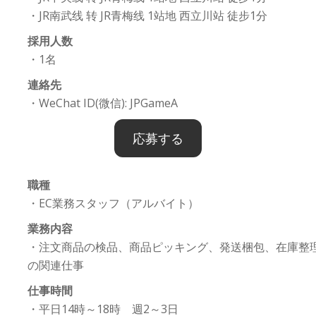
・JR南武线 转 JR青梅线 1站地 西立川站 徒步1分
採用人数
・1名
連絡先
・WeChat ID(微信): JPGameA
応募する
職種
・EC業務スタッフ（アルバイト）
業務内容
・注文商品の検品、商品ピッキング、発送梱包、在庫整
の関連仕事
仕事時間
・平日14時～18時 週2～3日