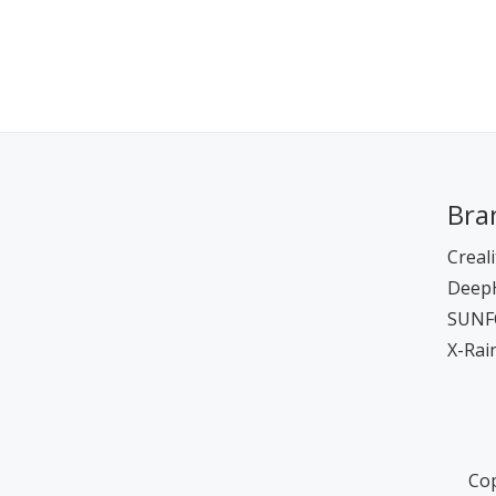
Bra
Creali
Deep
SUNF
X-Ra
Cop