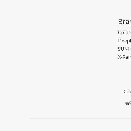
Bra
Creali
Deep
SUNF
X-Ra
Cop
Secondary
会
Menu